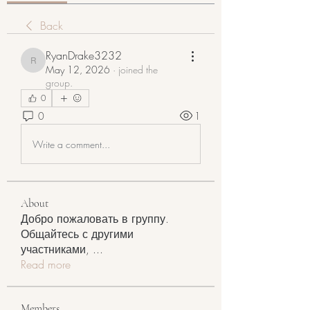
Back
RyanDrake3232
RyanDrake3232
May 12, 2026
·
joined the
group.
0
0
1
Write a comment...
About
Добро пожаловать в группу.
Общайтесь с другими
участниками,
...
Read more
Members