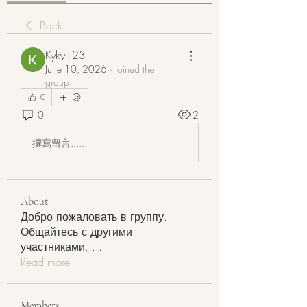
Back
Kyky123
June 10, 2026
·
joined the
group.
0
0
2
撰寫留言......
About
Добро пожаловать в группу.
Общайтесь с другими
участниками,
...
Read more
Members